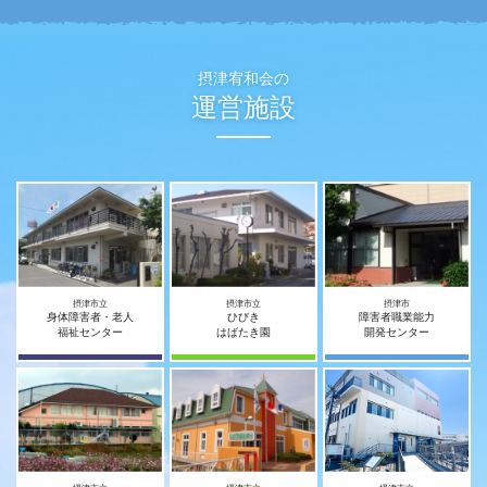
摂津宥和会の
運営施設
摂津市立
摂津市立
摂津市
身体障害者・老人
ひびき
障害者職業能力
福祉センター
はばたき園
開発センター