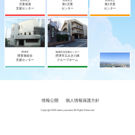
摂津市立
摂津市立
摂津市立
児童発達
第1児童
第2児童
支援センター
センター
センター
摂津市
地域生活支援センター
障害者総合
摂津市立みきの路
社会福祉法人
支援センター
グループホーム
摂津宥和会
情報公開
個人情報保護方針
Copyright 2019 settsu yuuwakai All Rights Reserved.