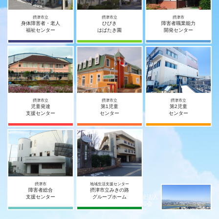
摂津市立
摂津市立
摂津市
身体障害者・老人
ひびき
障害者職業能力
福祉センター
はばたき園
開発センター
摂津市立
摂津市立
摂津市立
児童発達
第1児童
第2児童
支援センター
センター
センター
摂津市
地域生活支援センター
障害者総合
摂津市立みきの路
社会福祉法人
支援センター
グループホーム
摂津宥和会