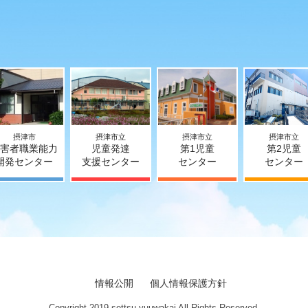
摂津市
摂津市立
摂津市立
摂津市立
害者職業能力
児童発達
第1児童
第2児童
開発センター
支援センター
センター
センター
情報公開
個人情報保護方針
Copyright 2019 settsu yuuwakai All Rights Reserved.