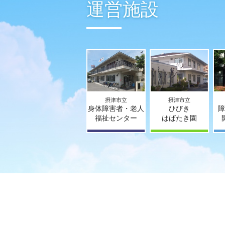
運営施設
摂津市立
摂津市立
身体障害者・老人
ひびき
障
福祉センター
はばたき園