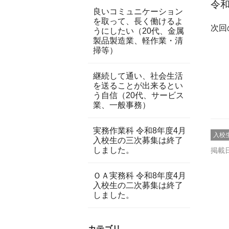
令和
良いコミュニケーション
を取って、長く働けるよ
次回
うにしたい（20代、金属
製品製造業、軽作業・清
掃等）
継続して通い、社会生活
を送ることが出来るとい
う自信（20代、サービス
業、一般事務）
実務作業科 令和8年度4月
入校
入校生の三次募集は終了
しました。
掲載日
ＯＡ実務科 令和8年度4月
入校生の二次募集は終了
しました。
カテゴリ