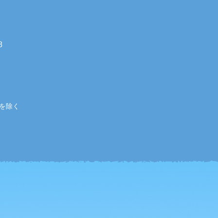
8
始を除く