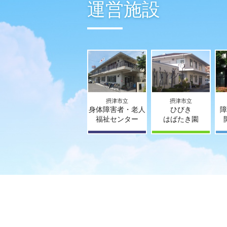
運営施設
摂津市立
摂津市立
身体障害者・老人
ひびき
障
福祉センター
はばたき園