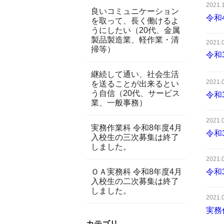
2021.
良いコミュニケーション
令和
を取って、長く働けるよ
うにしたい（20代、金属
製品製造業、軽作業・清
2021.
掃等）
令和
継続して通い、社会生活
2021.
を送ることが出来るとい
う自信（20代、サービス
令和
業、一般事務）
2021.
実務作業科 令和8年度4月
令和
入校生の三次募集は終了
しました。
2021.
ＯＡ実務科 令和8年度4月
令和
入校生の二次募集は終了
しました。
2021.
実務
カテゴリ