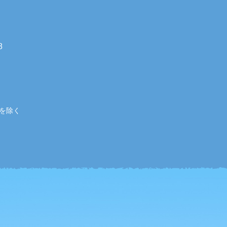
8
始を除く