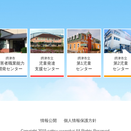
摂津市
摂津市立
摂津市立
摂津市立
害者職業能力
児童発達
第1児童
第2児童
開発センター
支援センター
センター
センター
情報公開
個人情報保護方針
Copyright 2019 settsu yuuwakai All Rights Reserved.