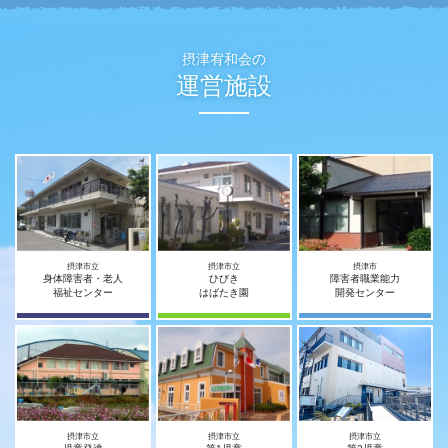
摂津宥和会の
運営施設
摂津市立
摂津市立
摂津市
身体障害者・老人
ひびき
障害者職業能力
福祉センター
はばたき園
開発センター
摂津市立
摂津市立
摂津市立