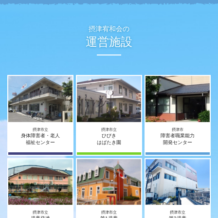
摂津宥和会の
運営施設
摂津市立
摂津市立
摂津市
身体障害者・老人
ひびき
障害者職業能力
福祉センター
はばたき園
開発センター
摂津市立
摂津市立
摂津市立