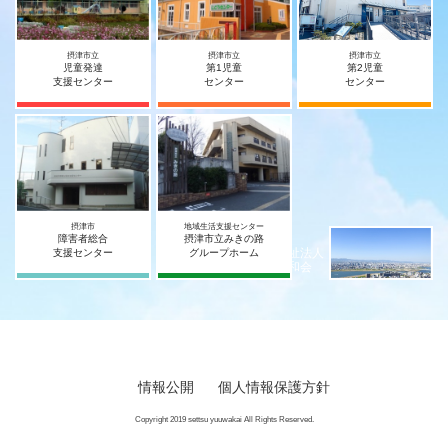
摂津市立
摂津市立
摂津市立
児童発達
第1児童
第2児童
支援センター
センター
センター
摂津市
地域生活支援センター
障害者総合
摂津市立みきの路
社会福祉法人
支援センター
グループホーム
摂津宥和会
情報公開
個人情報保護方針
Copyright 2019 settsu yuuwakai All Rights Reserved.