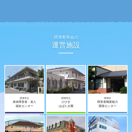
摂津宥和会の
運営施設
摂津市立
摂津市立
摂津市
身体障害者・老人
ひびき
障害者職業能力
福祉センター
はばたき園
開発センター