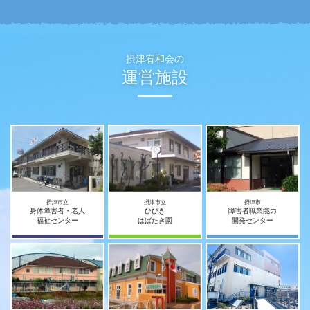
摂津宥和会の
運営施設
摂津市立
摂津市立
摂津市
身体障害者・老人
ひびき
障害者職業能力
福祉センター
はばたき園
開発センター