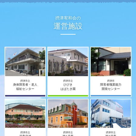
摂津宥和会の
運営施設
摂津市立
摂津市立
摂津市
身体障害者・老人
ひびき
障害者職業能力
福祉センター
はばたき園
開発センター
摂津市立
摂津市立
摂津市立